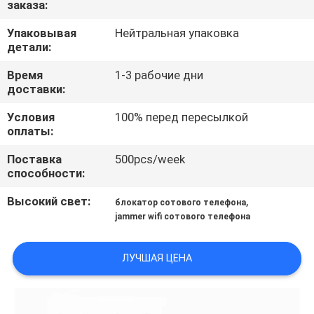
заказа:
ФАБРИКЕ
Упаковывая
Нейтральная упаковка
детали:
ПРОВЕРКА
КАЧЕСТВА
Время
1-3 рабочие дни
доставки:
Условия
100% перед пересылкой
СВЯЖИТЕСЬ
оплаты:
МЫ
Поставка
500pcs/week
способности:
НОВОСТИ
Высокий свет:
,
блокатор сотового телефона
jammer wifi сотового телефона
СЛУЧАИ
ЛУЧШАЯ ЦЕНА
ЗАПРОС
ЦИТАТЫ