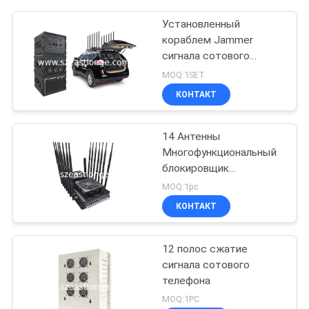
Установленный
кораблем Jammer
сигнала сотового
телефона
MOQ:1SET
дистанционного
КОНТАКТ
управления GSM 3G 4G
LTE 5G WIFI GPS
14 Антенны
Многофункциональный
блокировщик
мобильных телефонов
MOQ:1pc
GPS VHF UHF
КОНТАКТ
Интерференция 5-80m
12 полос сжатие
сигнала сотового
телефона
MOQ:1PC