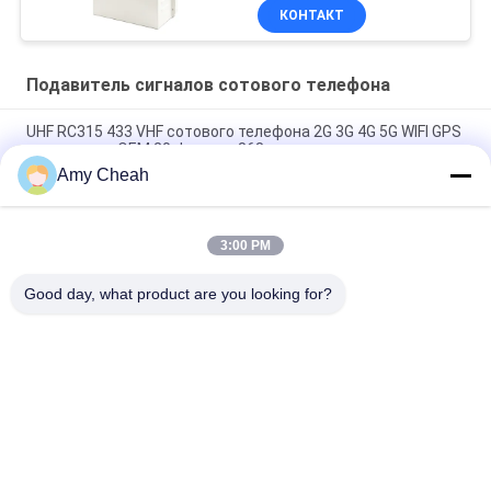
КОНТАКТ
Подавитель сигналов сотового телефона
UHF RC315 433 VHF сотового телефона 2G 3G 4G 5G WIFI GPS
диапазонов OEM 20 Jammer 868 сигналов
Amy Cheah
40W средняя сила 1-50m Jammer сигнала сотового
телефона 8 каналов для тюрьмы
3:00 PM
Крытый всенаправленный блокатор Jammer 33dBm 4Band
сигнала телефона Ellular
Good day, what product are you looking for?
Популярные категории
Все
Подавитель 
Портативный 
Сигналов Сотового 
Jammer Сотового 
Телефона
Телефона
Высокомощная 
Jammer UAV Трутня
Глушилка