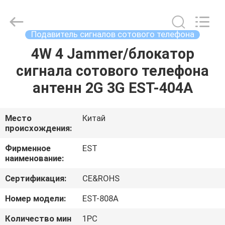
2026
EASTLONGE
ELECTRONICS(HK)
CO.,LTD.
All
Подавитель сигналов сотового телефона
Rights
Reserved.
4W 4 Jammer/блокатор
ДОМ
сигнала сотового телефона
ПРОДУКТЫ
антенн 2G 3G EST-404A
ВИДЕО
Место
Китай
происхождения:
О
Фирменное
EST
наименование:
НАС
Сертификация:
CE&ROHS
ТУР
Номер модели:
EST-808A
ПО
Количество мин
1PC