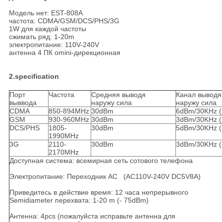
Модель нет: EST-808A
частота: CDMA/GSM/DCS/PHS/3G
1W для каждой частоты
сжимать ряд: 1-20m
электропитание: 110V-240V
антенна 4 ПК omini-дирекционная
2.specification
Порт
Частота
Средняя выводя
Канал выводя
выввода
наружу сила
наружу сила
CDMA
850-894MHz
30dBm
6dBm/30KHz (
GSM
930-960MHz
30dBm
3dBm/30KHz (
DCS/PHS
1805-
30dBm
5dBm/30KHz (
1990MHz
3G
2110-
30dBm
3dBm/30KHz (
2170MHz
Доступная система: всемирная сеть сотового телефона
Электропитание: Переходник AC (AC110V-240V DC5V8A)
Приведитесь в действие время: 12 часа непрерывного
Semidiameter перехвата: 1-20 m (- 75dBm)
Антенна: 4pcs (пожалуйста исправьте антенна для