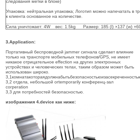
следования метки в блоке)
Упаковка: нейтральная упаковка; Логотип можно напечатать в т
к клиента основанное на количестве.
Сила уничтожает: 4W вес: 1.5kg Размер: 185 (l) ×137 (w) ×
3.Application:
Портативный беспроводной jammer сигнала сделает влияние
только на транспорте мобильных телефонов/GPS, не имеет
никакое отрицательное effection на других электронных
устройствах и человеческих телах, таким образом может быть
использован широко.
3,1
комнатакотораядолжнабытьбезопасностьюизасекреченность
3,2 отдела, небольшой ortemporarily конференц-зал
corperation
3,3 для потребностей безопасностью.
изображения 4.device как ниже: