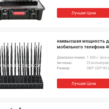
Лучшая Цена
наивысшая мощность ди
мобильного телефона 4G
Диапазон помех:
1-200㎡ (все 
Антенны:
22 всенапра
Размер:
380* 220* 85
Лучшая Цена