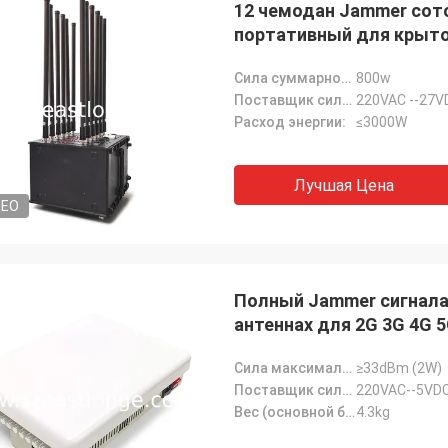
12 чемодан Jammer сот
портативный для крыто
Сила суммарного производства:
800w
Поставщик силы:
220VAC --27V
Расход энергии:
≤3000W
Лучшая Цена
DEO
Ланс-Канада
быстрая доставка и отсутствие
проблемы
Полный Jammer сигнала
антеннах для 2G 3G 4G 
Сила максимального выпуска продукции:
≥33dBm (2W)
Поставщик силы:
220VAC--5VD
Вес (основной блок):
4.3kg