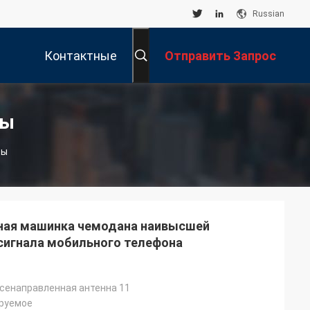
Russian
Контактные
Отправить Запрос
Данные
сы
сы
ная машинка чемодана наивысшей
игнала мобильного телефона
сенаправленная антенна 11
ируемое