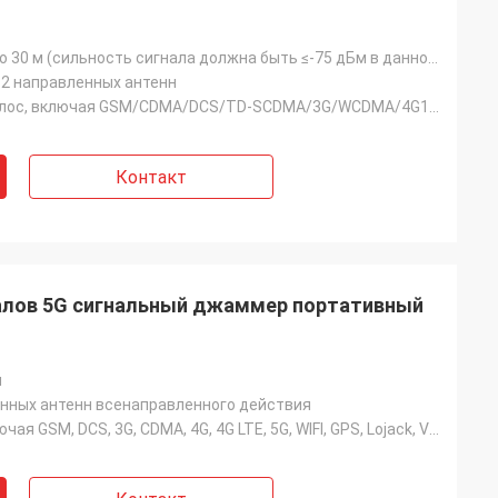
Радиус от 1 до 30 м (сильность сигнала должна быть ≤-75 дБм в данном месте)
2 направленных антенн
OEM 10/12 полос, включая GSM/CDMA/DCS/TD-SCDMA/3G/WCDMA/4G1/4G2/5G1/5G2/2.4G WIFI/5.8G WIFI/GPS L1/G
Контакт
налов 5G сигнальный джаммер портативный
м
енных антенн всенаправленного действия
10 полос, включая GSM, DCS, 3G, CDMA, 4G, 4G LTE, 5G, WIFI, GPS, Lojack, VHF, UHF,315,433И так далее