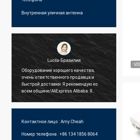
Внутренная уличная антенна
VI
Hamadivo-Франция
тва,
ца и
Самый лучший продавец, хорошая
дую ко
сделка и быстрый срок поставки
. Я
оков.
Контактное лицо :
Amy Cheah
Номер телефона :
+86 134 1856 8064