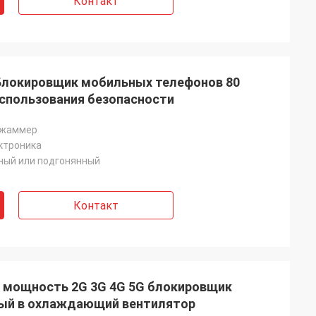
Контакт
 Блокировщик мобильных телефонов 80
спользования безопасности
джаммер
ктроника
ный или подгонянный
Контакт
я мощность 2G 3G 4G 5G блокировщик
ный в охлаждающий вентилятор