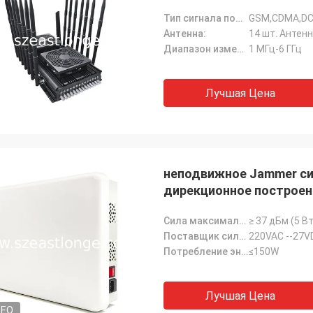
Тип сигнала помех:
GSM,CDMA,DCS
Антенна:
14 шт. Антен
Диапазон изменения частот:
1 МГц-6 ГГц
Лучшая Цена
неподвижное Jammer си
дирекционное построен
Сила максимального выпуска продукции:
≥ 37 дБм (5 Вт
Поставщик силы:
220VAC --27V
Потребление энергии:
≤150W
Лучшая Цена
DEO