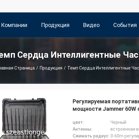
 Компании
Продукция
Видео
События
емп Сердца Интеллигентные Ча
лавная Страница
/
Продукция
/
Темп Сердца Интеллигентные Ча
Регулируемая портатив
мощности Jammer 60W с
цвет:
Черный
Антенны:
встроенная в
Сжимать радиус:
0-60m регул