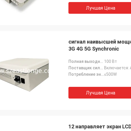
Лучшая Цена
сигнал наивысшей мощн
3G 4G 5G Synchronic
Полная выходная мощность:
100 Вт
Поставщик силы:
Включается:
Потребление энергии:
≤500W
Лучшая Цена
12 направляет экран LC