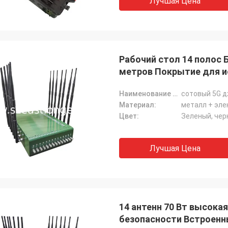
Лучшая Цена
Рабочий стол 14 полос
метров Покрытие для и
Наименование продукта:
сотовый 5G 
Материал:
металл + эле
Цвет:
Зеленый, чер
Лучшая Цена
14 антенн 70 Вт высока
безопасности Встроен