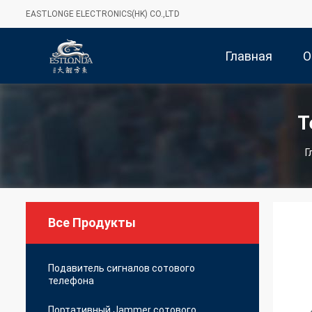
EASTLONGE ELECTRONICS(HK) CO.,LTD
Главная
О
Страница
Т
Г
Все Продукты
Подавитель сигналов сотового
телефона
Портативный Jammer сотового