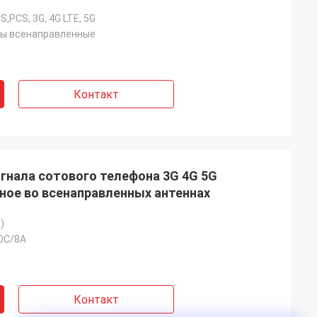
,PCS, 3G, 4G LTE, 5G
ны всенаправленные
Контакт
гнала сотового телефона 3G 4G 5G
ное во всенаправленных антеннах
)
DC/8A
Контакт