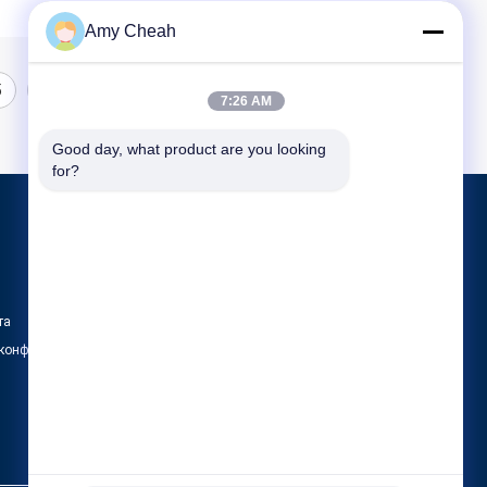
Amy Cheah
5
7:26 AM
Good day, what product are you looking 
for?
Продукция
Подавитель сигналов сотового телефона
Портативный Jammer сотового телефона
та
Jammer UAV трутня
 конфиденциальности
Все категории