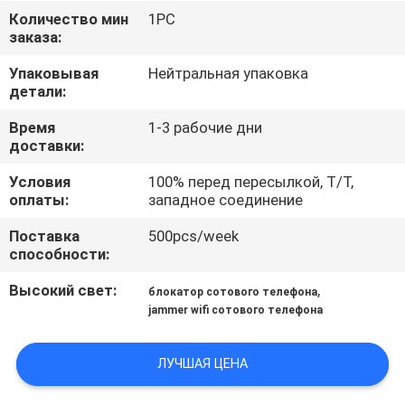
ФАБРИКЕ
Количество мин
1PC
заказа:
ПРОВЕРКА
Упаковывая
Нейтральная упаковка
детали:
КАЧЕСТВА
Время
1-3 рабочие дни
доставки:
СВЯЖИТЕСЬ
Условия
100% перед пересылкой, T/T,
МЫ
оплаты:
западное соединение
Поставка
500pcs/week
НОВОСТИ
способности:
Высокий свет:
,
блокатор сотового телефона
СЛУЧАИ
jammer wifi сотового телефона
ЗАПРОС
ЛУЧШАЯ ЦЕНА
ЦИТАТЫ