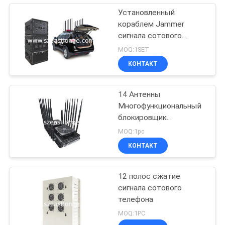
Установленный
кораблем Jammer
сигнала сотового
телефона
MOQ:1SET
дистанционного
КОНТАКТ
управления GSM 3G 4G
LTE 5G WIFI GPS
14 Антенны
Многофункциональный
блокировщик
мобильных телефонов
MOQ:1pc
GPS VHF UHF
КОНТАКТ
Интерференция 5-80m
12 полос сжатие
сигнала сотового
телефона
MOQ:1PC