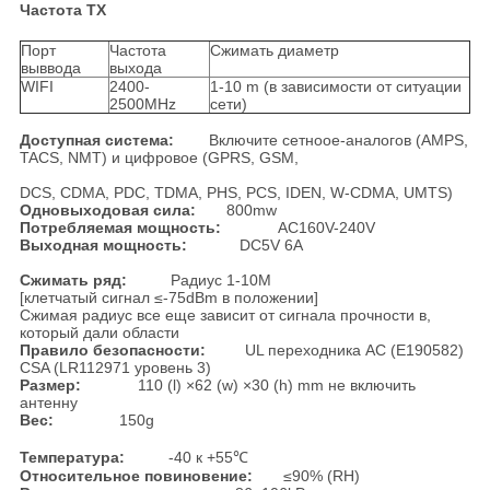
Частота TX
Порт
Частота
Сжимать диаметр
выввода
выхода
WIFI
2400-
1-10 m (в зависимости от ситуации
2500MHz
сети)
Доступная система:
Включите сетноое-аналогов (AMPS,
TACS, NMT) и цифровое (GPRS, GSM,
DCS, CDMA, PDC, TDMA, PHS, PCS, IDEN, W-CDMA, UMTS)
Одновыходовая сила:
800mw
Потребляемая мощность:
AC160V-240V
Выходная мощность:
DC5V 6A
Сжимать ряд:
Радиус 1-10M
[клетчатый сигнал ≤-75dBm в положении]
Сжимая радиус все еще зависит от сигнала прочности в,
который дали области
Правило безопасности:
UL переходника AC (E190582)
CSA (LR112971 уровень 3)
Размер:
110 (l) ×62 (w) ×30 (h) mm не включить
антенну
Вес:
150g
Температура:
-40 к +55℃
Относительное повиновение:
≤90% (RH)