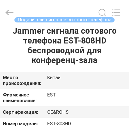
2026
EASTLONGE
ELECTRONICS(HK)
CO.,LTD.
All
Подавитель сигналов сотового телефона
Rights
Reserved.
Jammer сигнала сотового
ДОМ
телефона EST-808HD
ПРОДУКТЫ
беспроводной для
конференц-зала
ВИДЕО
Место
Китай
происхождения:
О
НАС
Фирменное
EST
наименование:
ТУР
Сертификация:
CE&ROHS
ПО
Номер модели:
EST-808HD