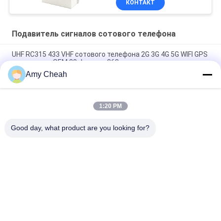
КОНТАКТ
Подавитель сигналов сотового телефона
UHF RC315 433 VHF сотового телефона 2G 3G 4G 5G WIFI GPS
диапазонов OEM 20 Jammer 868 сигналов
Amy Cheah
40W средняя сила 1-50m Jammer сигнала сотового
телефона 8 каналов для тюрьмы
1:20 PM
Крытый всенаправленный блокатор Jammer 33dBm 4Band
сигнала телефона Ellular
Good day, what product are you looking for?
Популярные категории
Все
Подавитель 
Портативный 
Сигналов Сотового 
Jammer Сотового 
Телефона
Телефона
Высокомощная 
Jammer UAV Трутня
Глушилка