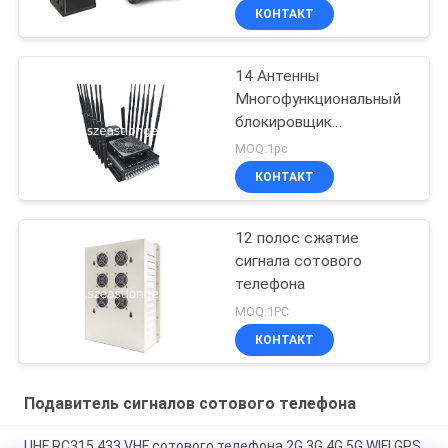
дистанционного
КОНТАКТ
управления GSM 3G 4G
LTE 5G WIFI GPS
14 Антенны
Многофункциональный
блокировщик
мобильных телефонов
MOQ:1pc
GPS VHF UHF
КОНТАКТ
Интерференция 5-80m
12 полос сжатие
сигнала сотового
телефона
MOQ:1PC
КОНТАКТ
Подавитель сигналов сотового телефона
UHF RC315 433 VHF сотового телефона 2G 3G 4G 5G WIFI GPS