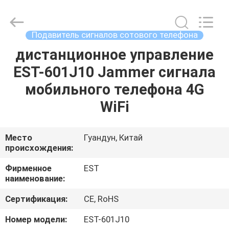
2026
EASTLONGE
ELECTRONICS(HK)
CO.,LTD.
All
Подавитель сигналов сотового телефона
Rights
Reserved.
дистанционное управление
ДОМ
EST-601J10 Jammer сигнала
ПРОДУКТЫ
мобильного телефона 4G
WiFi
ВИДЕО
Место
Гуандун, Китай
происхождения:
О
НАС
Фирменное
EST
наименование:
ТУР
Сертификация:
CE, RoHS
ПО
Номер модели:
EST-601J10