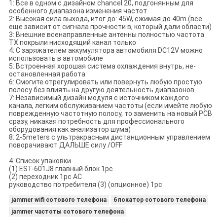
1: Все в одном с дизайном chancel 20, подгонянным для
особенного диапазона изменения частот
2: Высокая сила выхода, итог до: 45W, сжимая до 40m (все
еще зависит от сигнала прочности в, который дали области)
3: Внешние всенаправленные антенны полностью частота
TX покрыли нисходящий канал только
4: С заряжателем аккумулятора автомобиля DC12V можно
использовать в автомобиле
5: Встроенная хорошая система охлаждения внутрь, не-
остановленная работа
6: Смогите отрегулировать или повернуть любую простую
полосу без влиять на другую деятельность диапазонов
7: Независимый дизайн модуля с источником каждого
канала, легким обслуживанием частоты (если имейте любую
поврежденную частотную полосу, то заменить на новый PCB
сразу, никакая потребность для профессионального
оборудования как анализатор шума)
8: 2-5meters с ультракрасным дистанционным управлением
поворачивают ДАЛЬШЕ силу /OFF
4. Список упаковки
(1) EST-601J8 главный блок 1pc
(2) переходник 1pc AC
руководство потребителя (3) (опционное) 1pc
jammer wifi сотового телефона
блокатор сотового телефона
jammer частоты сотового телефона