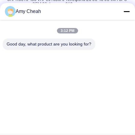
диапазонов OEM 20 Jammer 868 сигналов
Amy Cheah
40W средняя сила 1-50m Jammer сигнала сотового
телефона 8 каналов для тюрьмы
3:12 PM
Крытый всенаправленный блокатор Jammer 33dBm 4Band
сигнала телефона Ellular
Good day, what product are you looking for?
Популярные категории
Все
Подавитель 
Портативный 
Сигналов Сотового 
Jammer Сотового 
Телефона
Телефона
Высокомощная 
Jammer UAV Трутня
Глушилка
Глушитель GPS 
Подавитель 
Сигнала
Дистанционного 
Управления
Jammer 
Темп Сердца 
Аудиозаписи
Интеллигентные 