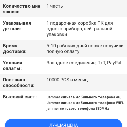
ФАБРИКЕ
Количество мин
1 часть
заказа:
ПРОВЕРКА
Упаковывая
1 подарочная коробка ПК для
детали:
одного прибора, нейтральной
КАЧЕСТВА
упаковки
Время
5-10 рабочих дней позже получили
СВЯЖИТЕСЬ
доставки:
полную оплату
МЫ
Условия
Западное соединение, T/T, PayPal
оплаты:
НОВОСТИ
Поставка
10000 PCS в месяц
способности:
СЛУЧАИ
Высокий свет:
,
Jammer сигнала мобильного телефона 4G
,
Jammer сигнала мобильного телефона WiFi
jammer сотового телефона 880MHz
ЗАПРОС
ЦИТАТЫ
ЛУЧШАЯ ЦЕНА