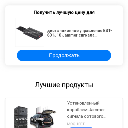
Получить лучшую цену для
дистанционное управление EST-
601J10 Jammer сигнала
мобильного телефона 4G WiFi
Продолжать
Лучшие продукты
Установленный
кораблем Jammer
сигнала сотового
телефона
MOQ:1SET