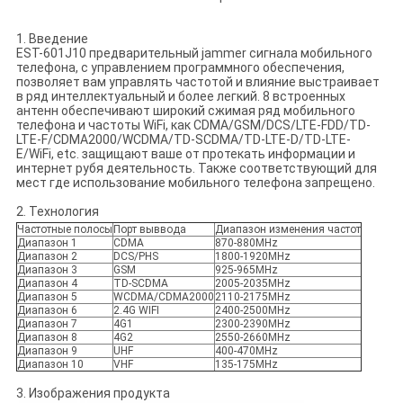
1. Введение
EST-601J10 предварительный jammer сигнала мобильного
телефона, с управлением программного обеспечения,
позволяет вам управлять частотой и влияние выстраивает
в ряд интеллектуальный и более легкий. 8 встроенных
антенн обеспечивают широкий сжимая ряд мобильного
телефона и частоты WiFi, как CDMA/GSM/DCS/LTE-FDD/TD-
LTE-F/CDMA2000/WCDMA/TD-SCDMA/TD-LTE-D/TD-LTE-
E/WiFi, etc. защищают ваше от протекать информации и
интернет рубя деятельность. Также соответствующий для
мест где использование мобильного телефона запрещено.
2. Технология
Частотные полосы
Порт выввода
Диапазон изменения частот
Диапазон 1
CDMA
870-880MHz
Диапазон 2
DCS/PHS
1800-1920MHz
Диапазон 3
GSM
925-965MHz
Диапазон 4
TD-SCDMA
2005-2035MHz
Диапазон 5
WCDMA/CDMA2000
2110-2175MHz
Диапазон 6
2.4G WIFI
2400-2500MHz
Диапазон 7
4G1
2300-2390MHz
Диапазон 8
4G2
2550-2660MHz
Диапазон 9
UHF
400-470MHz
Диапазон 10
VHF
135-175MHz
3. Изображения продукта