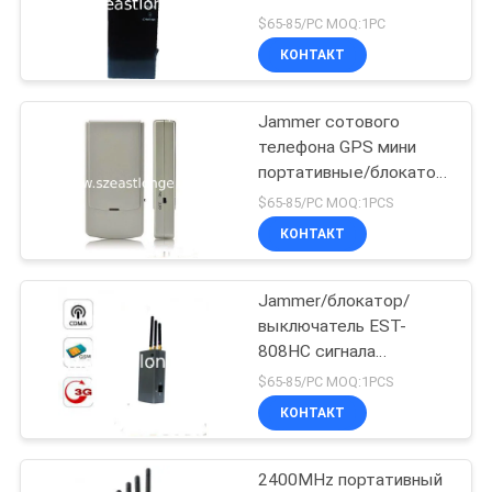
портативные/блокатор
$65-85/PC MOQ:1PC
EST-808HE
КАРТА
КОНТАКТ
САЙТА
Jammer сотового
телефона GPS мини
PRIVACY
портативные/блокатор
POLICY
EST-808SG для
$65-85/PC MOQ:1PCS
таможни
КОНТАКТ
Jammer/блокатор/
выключатель EST-
808HC сигнала
сотового телефона 3
$65-85/PC MOQ:1PCS
диапазонов
КОНТАКТ
портативные
2400MHz портативный