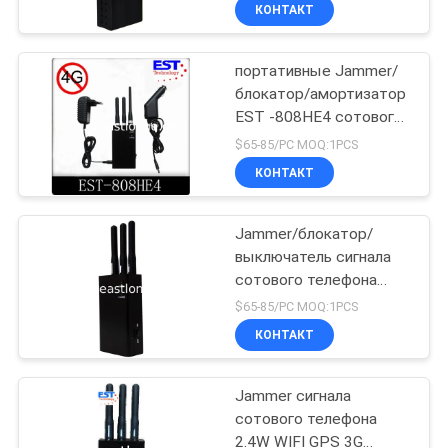
/ PHS, 6 антенна
ФАБРИКЕ
КОНТАКТ
портативные Jammer/
ПРОВЕРКА
блокатор/амортизатор
КАЧЕСТВА
EST -808HE4 сотового
телефона 4G для войск
$65-85/PC MOQ:1PCS
СВЯЖИТЕСЬ
КОНТАКТ
МЫ
Jammer/блокатор/
выключатель сигнала
НОВОСТИ
сотового телефона
3G/2G EST-808HE3
$65-85/PC MOQ:1PCS
портативные
СЛУЧАИ
КОНТАКТ
ЗАПРОС
Jammer сигнала
сотового телефона
ЦИТАТЫ
2.4W WIFI GPS 3G