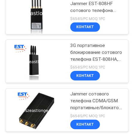
Jammer EST-808HF
сотового телефона
WIFI + 3G/2G для
$65-85/PC MOQ:1PC
таможни
КОНТАКТ
3G портативное
блокирование сотового
телефона EST-808HA,
2100 - 2200MHZ
$65-85/PC MOQ:1PC
частота
КОНТАКТ
Jammer сотового
телефона CDMA/GSM
портативные/блокатор
25dBm с антенной 3
$65-85/PC MOQ:1PC
КОНТАКТ