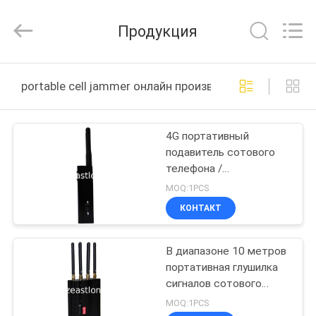
2026
EASTLONGE
ELECTRONICS(HK)
Продукция
CO.,LTD.
All
Rights
Reserved.
ДОМ
portable cell jammer онлайн производство
ПРОДУКТЫ
4G портативный
подавитель сотового
ВИДЕО
телефона /
блокирование /
MOQ:1PCS
изолятор EST-808HE4
О
КОНТАКТ
для военных
НАС
В диапазоне 10 метров
портативная глушилка
ТУР
сигналов сотового
ПО
телефона 30dbm С DCS
MOQ:1PCS