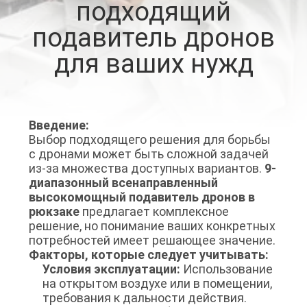
подходящий
ФАБРИКЕ
подавитель дронов
ПРОВЕРКА
для ваших нужд
КАЧЕСТВА
СВЯЖИТЕСЬ
Введение:
Выбор подходящего решения для борьбы
МЫ
с дронами может быть сложной задачей
из-за множества доступных вариантов.
9-
диапазонный всенаправленный
НОВОСТИ
высокомощный подавитель дронов в
рюкзаке
предлагает комплексное
решение, но понимание ваших конкретных
СЛУЧАИ
потребностей имеет решающее значение.
Факторы, которые следует учитывать:
Условия эксплуатации:
Использование
ЗАПРОС
на открытом воздухе или в помещении,
ЦИТАТЫ
требования к дальности действия.