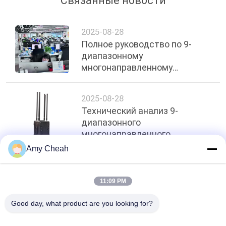
Связанные новости
2025-08-28
Полное руководство по 9-
диапазонному
многонаправленному
высокомощному
заглушителю БПЛА для
2025-08-28
рюкзака
Технический анализ 9-
диапазонного
многонаправленного
высокопроизводительного
Amy Cheah
джаммера БПЛА
Топ
11:09 PM
Good day, what product are you looking for?
Популярные категории
Все