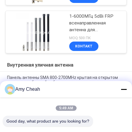
1-6000МГц 5dBi FRP
всенаправленная
антенна для
сигнального джаммера
MOQ:500 ПК
КОНТАКТ
Внутренная уличная антенна
Панель антенны SMA 800-2700MHz крытая на открытом
воздухе с кабелем 1m, белым
Amy Cheah
Наивысшая мощность 50W антенна 800-2500MHZ 9DBi
крытая/на открытом воздухе панели, белизна
5:49 AM
800-2500 МГц Внутренняя потолочная антенна 5DBi
высокая мощность 50 Вт Коммуникационные аксессуары
Good day, what product are you looking for?