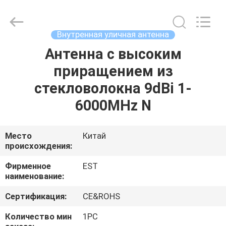
2026
EASTLONGE
ELECTRONICS(HK)
CO.,LTD.
All
Внутренная уличная антенна
Rights
Reserved.
Антенна с высоким
ДОМ
приращением из
ПРОДУКТЫ
стекловолокна 9dBi 1-
6000MHz N
ВИДЕО
Место
Китай
происхождения:
О
НАС
Фирменное
EST
наименование:
ТУР
Сертификация:
CE&ROHS
ПО
Количество мин
1PC