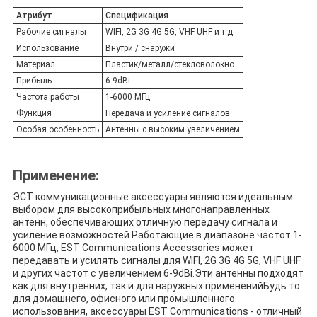
Атрибут
Спецификация
Рабочие сигналы
WIFI, 2G 3G 4G 5G, VHF UHF и т.д.
Использование
Внутри / снаружи
Материал
Пластик/металл/стекловолокно
Прибыль
6-9dBi
Частота работы
1-6000 МГц
Функция
Передача и усиление сигналов
Особая особенность
Антенны с высоким увеличением
Применение:
ЭСТ коммуникационные аксессуары являются идеальным
выбором для высокоприбыльных многонаправленных
антенн, обеспечивающих отличную передачу сигнала и
усиление возможностей.Работающие в диапазоне частот 1-
6000 МГц, EST Communications Accessories может
передавать и усилять сигналы для WIFI, 2G 3G 4G 5G, VHF UHF
и других частот с увеличением 6-9dBi.Эти антенны подходят
как для внутренних, так и для наружных примененийБудь то
для домашнего, офисного или промышленного
использования, аксессуары EST Communications - отличный