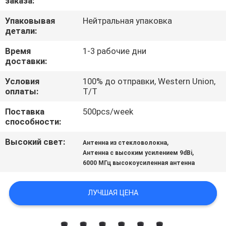
заказа:
ФАБРИКЕ
Упаковывая
Нейтральная упаковка
детали:
ПРОВЕРКА
Время
1-3 рабочие дни
КАЧЕСТВА
доставки:
Условия
100% до отправки, Western Union,
СВЯЖИТЕСЬ
оплаты:
T/T
МЫ
Поставка
500pcs/week
способности:
НОВОСТИ
Высокий свет:
,
Антенна из стекловолокна
,
Антенна с высоким усилением 9dBi
6000 МГц высокоусиленная антенна
СЛУЧАИ
ЛУЧШАЯ ЦЕНА
ЗАПРОС
ЦИТАТЫ