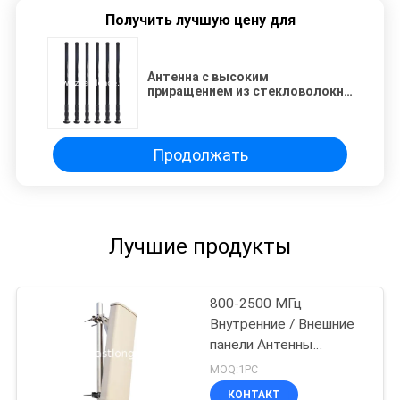
Получить лучшую цену для
Антенна с высоким
приращением из стекловолокна
9dBi 1-6000MHz N
Продолжать
Лучшие продукты
800-2500 МГц
Внутренние / Внешние
панели Антенны
Коммуникационные
MOQ:1PC
аксессуары
КОНТАКТ