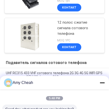
MOQ:1pc
GPS VHF UHF
КОНТАКТ
Интерференция 5-80m
12 полос сжатие
сигнала сотового
телефона
MOQ:1PC
КОНТАКТ
Подавитель сигналов сотового телефона
UHF RC315 433 VHF сотового телефона 2G 3G 4G 5G WIFI GPS
диапазонов OEM 20 Jammer 868 сигналов
Amy Cheah
40W средняя сила 1-50m Jammer сигнала сотового
телефона 8 каналов для тюрьмы
5:48 PM
Крытый всенаправленный блокатор Jammer 33dBm 4Band
сигнала телефона Ellular