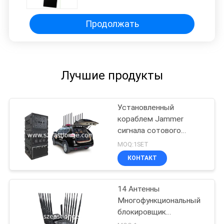
Продолжать
Лучшие продукты
Установленный
кораблем Jammer
сигнала сотового
телефона
MOQ:1SET
дистанционного
КОНТАКТ
управления GSM 3G 4G
LTE 5G WIFI GPS
14 Антенны
Многофункциональный
блокировщик
мобильных телефонов