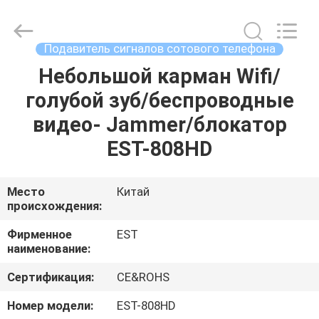
2026
EASTLONGE
ELECTRONICS(HK)
CO.,LTD.
All
Подавитель сигналов сотового телефона
Rights
Reserved.
Небольшой карман Wifi/
ДОМ
голубой зуб/беспроводные
ПРОДУКТЫ
видео- Jammer/блокатор
EST-808HD
ВИДЕО
Место
Китай
происхождения:
О
НАС
Фирменное
EST
наименование:
ТУР
Сертификация:
CE&ROHS
ПО
Номер модели:
EST-808HD