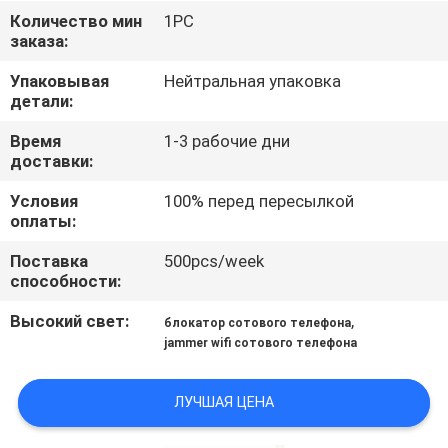
ФАБРИКЕ
Количество мин
1PC
заказа:
ПРОВЕРКА
Упаковывая
Нейтральная упаковка
детали:
КАЧЕСТВА
Время
1-3 рабочие дни
доставки:
СВЯЖИТЕСЬ
Условия
100% перед пересылкой
МЫ
оплаты:
Поставка
500pcs/week
НОВОСТИ
способности:
Высокий свет:
,
блокатор сотового телефона
СЛУЧАИ
jammer wifi сотового телефона
ЗАПРОС
ЛУЧШАЯ ЦЕНА
ЦИТАТЫ