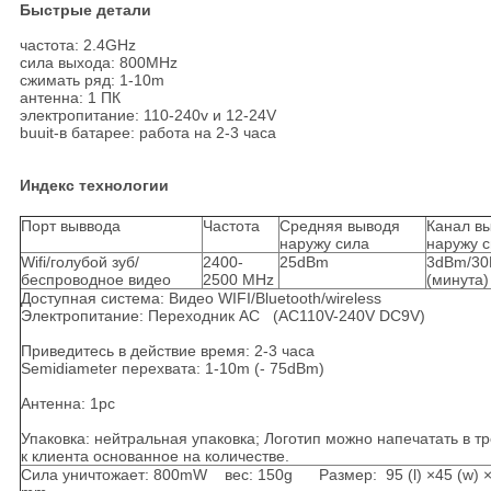
Быстрые детали
частота: 2.4GHz
сила выхода: 800MHz
сжимать ряд: 1-10m
антенна: 1 ПК
электропитание: 110-240v и 12-24V
buuit-в батарее: работа на 2-3 часа
Индекс технологии
Порт выввода
Частота
Средняя выводя
Канал в
наружу сила
наружу 
Wifi/голубой зуб/
2400-
25dBm
3dBm/30
беспроводное видео
2500 MHz
(минута)
Доступная система: Видео WIFI/Bluetooth/wireless
Электропитание: Переходник AC (AC110V-240V DC9V)
Приведитесь в действие время: 2-3 часа
Semidiameter перехвата: 1-10m (- 75dBm)
Антенна: 1pc
Упаковка: нейтральная упаковка; Логотип можно напечатать в т
к клиента основанное на количестве.
Сила уничтожает: 800mW вес: 150g Размер: 95 (l) ×45 (w) ×