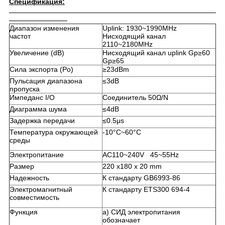
Спецификация:
Диапазон изменения
Uplink: 1930~1990MHz
частот
Нисходящий канал
2110~2180MHz
Увеличение (dB)
Нисходящий канал uplink Gp≥60
Gp≥65
Сила экспорта (Po)
≥23dBm
Пульсация диапазона
≤3dB
пропуска
Импеданс I/O
Соединитель 50Ω/N
Диаграмма шума
≤4dB
Задержка передачи
≤0.5μs
Температура окружающей
-10°C~60°C
среды
Электропитание
AC110~240V 45~55Hz
Размер
220 x180 x 20 mm
Надежность
К стандарту GB6993-86
Электромагнитный
К стандарту ETS300 694-4
совместимость
Функция
a) СИД электропитания
обозначает