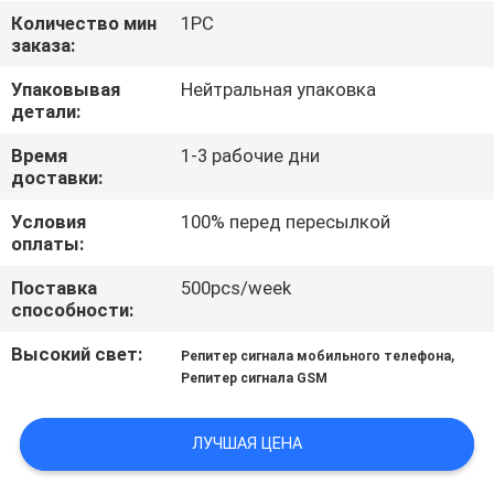
ФАБРИКЕ
Количество мин
1PC
заказа:
ПРОВЕРКА
Упаковывая
Нейтральная упаковка
детали:
КАЧЕСТВА
Время
1-3 рабочие дни
доставки:
СВЯЖИТЕСЬ
Условия
100% перед пересылкой
МЫ
оплаты:
Поставка
500pcs/week
НОВОСТИ
способности:
Высокий свет:
,
Репитер сигнала мобильного телефона
СЛУЧАИ
Репитер сигнала GSM
ЗАПРОС
ЛУЧШАЯ ЦЕНА
ЦИТАТЫ