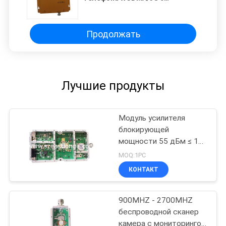
соединителем EST-UMTS980 n
Продолжать
Лучшие продукты
Модуль усилителя
блокирующей
мощности 55 дБм ≤ 10
А рабочего тока
MOQ:1PC
КОНТАКТ
900MHZ - 2700MHZ
беспроводной сканер
камера с мониторингом