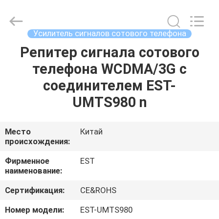
2026
EASTLONGE
ELECTRONICS(HK)
CO.,LTD.
All
Усилитель сигналов сотового телефона
Rights
Reserved.
Репитер сигнала сотового
ДОМ
телефона WCDMA/3G с
ПРОДУКТЫ
соединителем EST-
UMTS980 n
ВИДЕО
Место
Китай
происхождения:
О
НАС
Фирменное
EST
наименование:
ТУР
Сертификация:
CE&ROHS
ПО
Номер модели:
EST-UMTS980