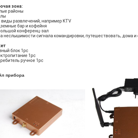
очая зона:
лые районы
ллы
 виды развлечений, например KTV
земные бар и кофейня
ольшой конференц-зал
а неслышимости сигнала командировки, путешествовать, дома и 
кет
вный блок 1pc
ктропитание 1pc
ребитель ручное 1pc
йл прибора