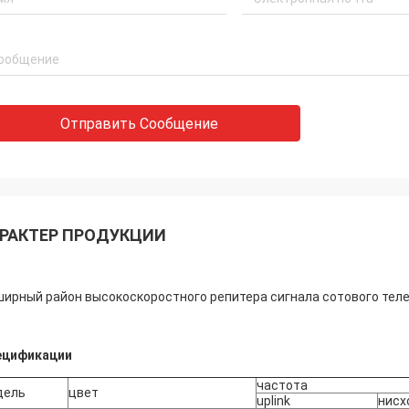
Отправить Сообщение
РАКТЕР ПРОДУКЦИИ
ирный район высокоскоростного репитера сигнала сотового тел
ецификации
частота
дель
цвет
uplink
нисх