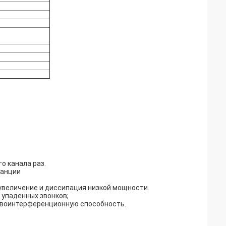
о канала раз.
танции
 увеличение и диссипация низкой мощности.
упаденных звонков;
ивоинтерференционную способность.