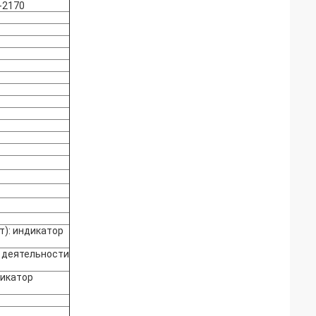
-2170
т): индикатор
р деятельности
дикатор