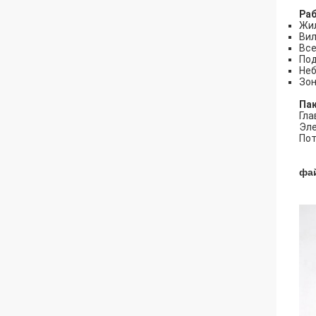
Раб
Жи
Ви
Все
Под
Неб
Зон
Па
Гла
Эле
Пот
фа