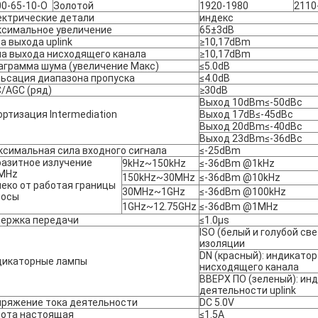
0-65-10-O
Золотой
1920-1980
2110
ектрические детали
индекс
ксимальное увеличение
65±3dB
а выхода uplink
≥10,17dBm
а выхода нисходящего канала
≥10,17dBm
аграмма шума (увеличение Макс)
≤5.0dB
ьсация диапазона пропуска
≤4.0dB
/AGC (ряд)
≥30dB
Выход 10dBm≤-50dBc
ртизация Intermediation
Выход 17dB≤-45dBc
Выход 20dBm≤-40dBc
Выход 23dBm≤-36dBc
симальная сила входного сигнала
≤-25dBm
азитное излучение
9kHz~150kHz
≤-36dBm @1kHz
5MHz
150kHz~30MHz
≤-36dBm @10kHz
еко от работая границы
30MHz~1GHz
≤-36dBm @100kHz
лосы
1GHz~12.75GHz
≤-36dBm @1MHz
держка передачи
≤1.0μs
ISO (белый и голубой све
изоляции
DN (красный): индикато
дикаторные лампы
нисходящего канала
ВВЕРХ ПО (зеленый): ин
деятельности uplink
пряжение тока деятельности
DC 5.0V
бота настоящая
≤1.5A