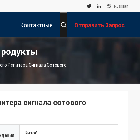
Russian
Контактные
Отправить Запрос
Продукты
Данные
го Репитера Сигнала Сотового
итера сигнала сотового
Китай
ждения