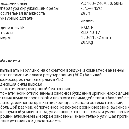
реходник силы
AC 100~240V, 50/60Hz
мпература окружающей среды
-5℃~+45℃
носительная влажность
≤85%
руктурные детали
индекс
единитель RF
SMA-F
т силы
KLD-40-17
змеры
150×115×27mm
с
≤0.5Kg
обенности
пытывать изоляцию на открытом воздухе и комнатной антенны
ват автоматического регулирования (AGC) большой
сокоскоростная диаграмма ALC
дикация силы выхода
томатически резервный без звонков.
томатически отключенный само-возбуждения uplink и нисходящег
нкция шума зазора uplink и никакого взаимодействия к базовой с
ланс увеличения uplink и нисходящего канала автоматический;
большой размер, облегченное, красивое возникновение, высокое
лошумный усиливаться, улучшающ качество связи и уменьшение 
роший алюминиевый экран раковины, значительно улучшая прот
гкие установка и деятельность