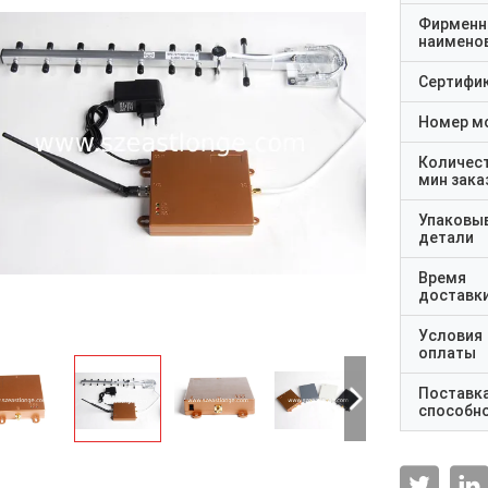
Фирменн
наимено
Сертифи
Номер м
Количес
мин зака
Упаковы
детали
Время
доставк
Условия
оплаты
Поставк
способн