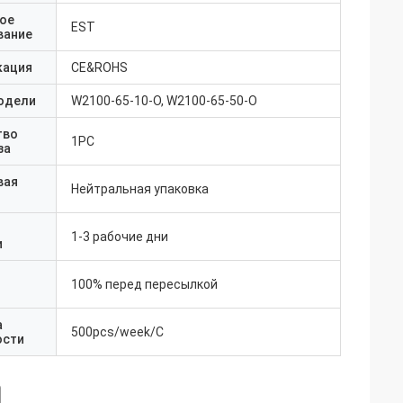
ое
EST
вание
кация
CE&ROHS
одели
W2100-65-10-O, W2100-65-50-O
тво
1PC
за
вая
Нейтральная упаковка
1-3 рабочие дни
и
100% перед пересылкой
а
500pcs/week/C
ости