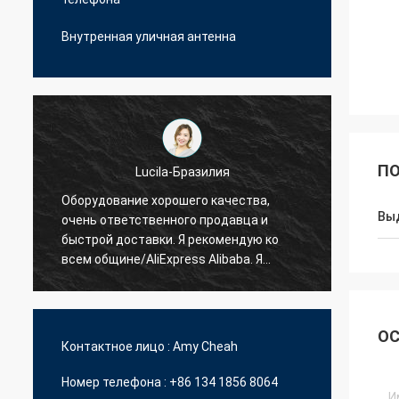
Внутренная уличная антенна
ПО
Lucila-Бразилия
Hamadivo-Франц
ние хорошего качества,
Вы
етственного продавца и
Самый лучший продавец, х
оставки. Я рекомендую ко
сделка и быстрый срок пос
е/AliExpress Alibaba. Я
но куплю больше блоков.
ОС
Контактное лицо :
Amy Cheah
Номер телефона :
+86 134 1856 8064