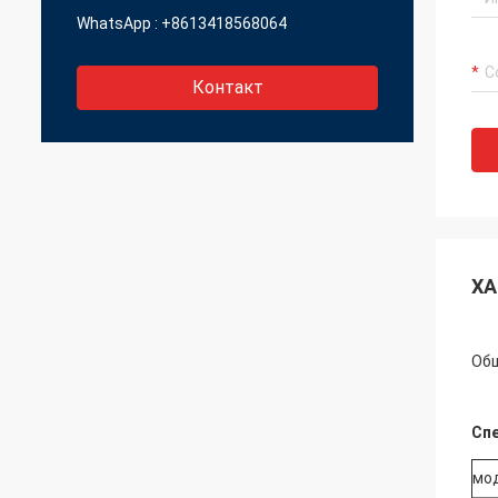
WhatsApp :
+8613418568064
Контакт
ХА
Обш
Сп
мо