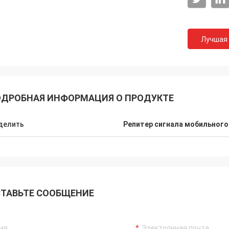
Лучшая
ДРОБНАЯ ИНФОРМАЦИЯ О ПРОДУКТЕ
ия
Ланс-Канада
делить
Репитер сигнала мобильног
орошая
быстрая доставка и отсутствие
тавки
проблемы
ТАВЬТЕ СООБЩЕНИЕ