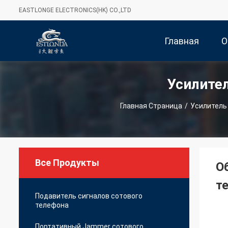
EASTLONGE ELECTRONICS(HK) CO.,LTD
Главная
О
Усилите
Страница
Главная Страница
/
Усилитель
Все Продукты
О
т
Подавитель сигналов сотового
телефона
Портативный Jammer сотового