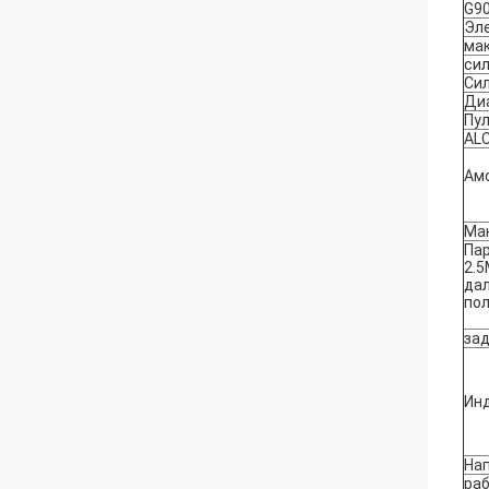
G90
Эл
ма
сил
Сил
Ди
Пул
ALC
Амо
Мак
Пар
2.
дал
по
за
Ин
На
ра