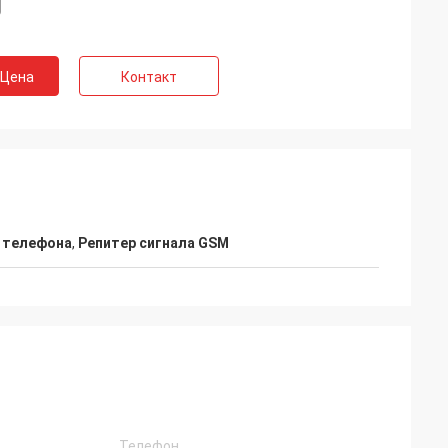
 Цена
Контакт
о телефона
,
Репитер сигнала GSM