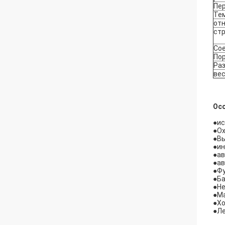
Пе
Те
от
ст
Со
Пор
Ра
ве
Ос
●ис
●Ох
●Вы
●ин
●ав
●ав
●Фу
●Ба
●Не
●Ма
●Хо
●Ле