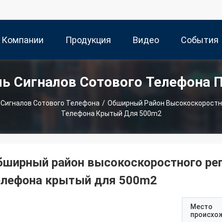
 Компании
Продукция
Видео
События
ль Сигналов Сотового Телефона 
 Сигналов Сотового Телефона
/
Обширный Район Высокоскоростно
Телефона Крытый Для 500m2
бширный район высокоскоростного реп
елефона крытый для 500m2
Место
происхо