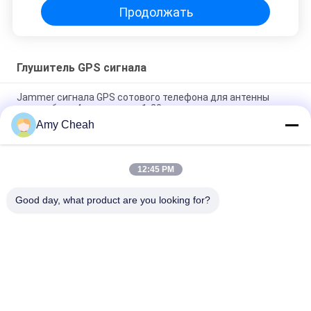
Продолжать
Глушитель GPS сигнала
Jammer сигнала GPS сотового телефона для антенны
автомобиля 4 сжимая ряд 1-20m
Amy Cheah
блокатор Jammer 1500MHZ сигнала 800mW 30dBm GPS,
Jammer Gps
12:45 PM
На открытом воздухе беспроводной автомобиль GPS
Jammers сигнала 150mA отслеживая с переключателем
Good day, what product are you looking for?
Популярные категории
Все
Подавитель 
Портативный 
Сигналов Сотового 
Jammer Сотового 
Телефона
Телефона
Высокомощная 