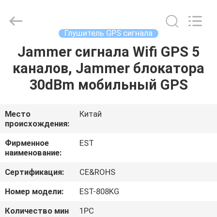
2026
EASTLONGE
ELECTRONICS(HK)
CO.,LTD.
All
Глушитель GPS сигнала
Rights
Reserved.
Jammer сигнала Wifi GPS 5
ДОМ
каналов, Jammer блокатора
ПРОДУКТЫ
30dBm мобильный GPS
ВИДЕО
Место
Китай
происхождения:
О
Фирменное
EST
наименование:
НАС
Сертификация:
CE&ROHS
ТУР
Номер модели:
EST-808KG
ПО
Количество мин
1PC