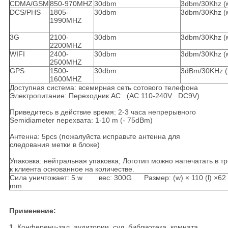
CDMA/GSM
850-970MHZ
30dbm
3dbm/30Khz (
DCS/PHS
1805-
30dbm
3dbm/30Khz (
1990MHZ
3G
2100-
30dbm
3dbm/30Khz (
2200MHZ
WIFI
2400-
30dbm
3dbm/30Khz (
2500MHZ
GPS
1500-
30dbm
3dBm/30KHz (
1600MHZ
Доступная система: всемирная сеть сотового телефона
Электропитание: Переходник AC (AC 110-240V DC9V)
Приведитесь в действие время: 2-3 часа непрерывного
Semidiameter перехвата: 1-10 m (- 75dBm)
Антенна: 5pcs (пожалуйста исправьте антенна для
следования метки в блоке)
Упаковка: нейтральная упаковка; Логотип можно напечатать в т
к клиента основанное на количестве.
Сила уничтожает: 5 w вес: 300G Размер: (w) × 110 (l) ×62 
mm
Применение:
1.
Конференц-зал, аудитории, суд, библиотека, комната