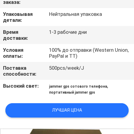
заказа:
ФАБРИКЕ
Упаковывая
Нейтральная упаковка
детали:
ПРОВЕРКА
КАЧЕСТВА
Время
1-3 рабочие дни
доставки:
Условия
100% до отправки (Western Union,
СВЯЖИТЕСЬ
оплаты:
PayPal и TT)
МЫ
Поставка
500pcs/week/J
способности:
НОВОСТИ
Высокий свет:
,
jammer gps сотового телефона
портативный jammer gps
СЛУЧАИ
ЛУЧШАЯ ЦЕНА
ЗАПРОС
ЦИТАТЫ