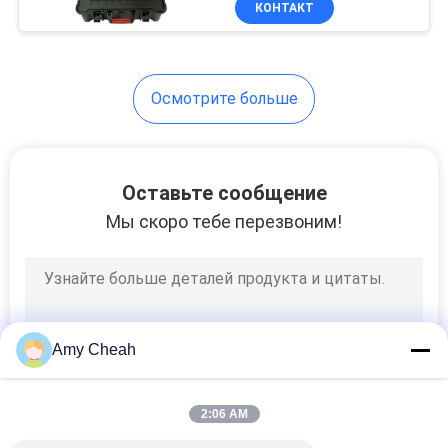
КОНТАКТ
128
Усилитель
сигналов сотового
Осмотрите больше
телефона
Оставьте сообщение
Мы скоро тебе перезвоним!
33
Внутренная
уличная антенна
Amy Cheah
2:06 AM