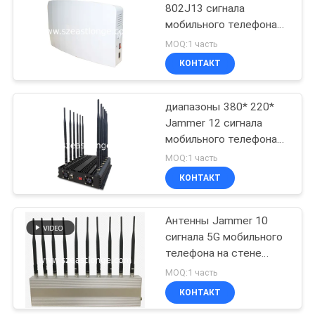
802J13 сигнала
мобильного телефона
21
антенн 15M WIFI 4G 5G
MOQ:1 часть
Jammer
КОНТАКТ
аудиозаписи
диапазоны 380* 220*
Jammer 12 сигнала
мобильного телефона
увеличения
MOQ:1 часть
неподвижные 4G WIFI
КОНТАКТ
47
150W 3dBi 85 mm
Темп сердца
Антенны Jammer 10
сигнала 5G мобильного
интеллигентные
телефона на стене
часы
неподвижном 3G
MOQ:1 часть
КОНТАКТ