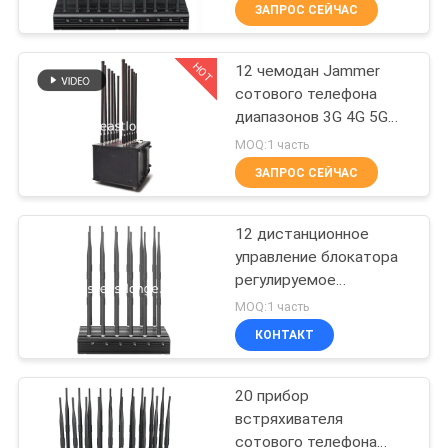
4G 5G WIFI
ФАБРИКЕ
ЗАПРОС СЕЙЧАС
HOT
12 чемодан Jammer
ПРОВЕРКА
38
сотового телефона
КАЧЕСТВА
диапазонов 3G 4G 5G
Jammer UAV
портативный для
MOQ:1 часть
трутня
крытое на открытом
СВЯЖИТЕСЬ
ЗАПРОС СЕЙЧАС
воздухе
МЫ
12 дистанционное
управление блокатора
НОВОСТИ
регулируемое
38
неподвижное 3G 4G 5G
MOQ:1 часть
WiFi сигнала сотового
СЛУЧАИ
Высокомощная
КОНТАКТ
телефона диапазонов
глушилка
ЗАПРОС
20 прибор
встряхивателя
ЦИТАТЫ
сотового телефона