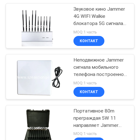
Звуковое кино Jammer
28
4G WIFI Walkie
Детектор сигнала
блокатора 5G сигнала
сотового телефона
MOQ:1 часть
сотового
внутри помещения
КОНТАКТ
неподвижное
телефона
Неподвижное Jammer
сигнала мобильного
телефона построенное
15
в антеннах для 5G WIFI
MOQ:1 часть
КОНТАКТ
Детектор камеры
Портативное 80m
преграждая 5W 11
направляет Jammer
сигнала 5G
MOQ:1 часть