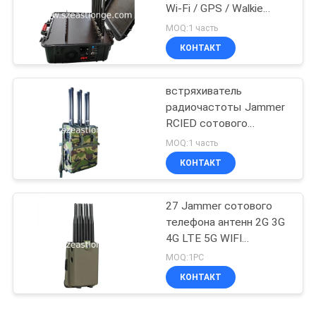
Wi-Fi / GPS / Walkie
Talkie Signal Jammer
MOQ:1 часть
портативный 60W
КОНТАКТ
высокая мощность
встряхиватель
радиочастоты Jammer
RCIED сотового
телефона
MOQ:1 часть
радиотелеграфа 80m
КОНТАКТ
портативный
27 Jammer сотового
телефона антенн 2G 3G
4G LTE 5G WIFI
портативный с
MOQ:1PC
преграждать радио
КОНТАКТ
UHF FM VHF GPS