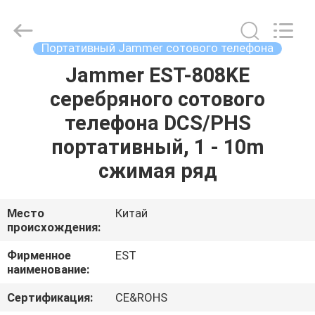
2026
EASTLONGE
ELECTRONICS(HK)
CO.,LTD.
All
Портативный Jammer сотового телефона
Rights
Reserved.
Jammer EST-808KE
ДОМ
серебряного сотового
ПРОДУКТЫ
телефона DCS/PHS
портативный, 1 - 10m
ВИДЕО
сжимая ряд
О
Место
Китай
происхождения:
НАС
Фирменное
EST
наименование:
ТУР
ПО
Сертификация:
CE&ROHS