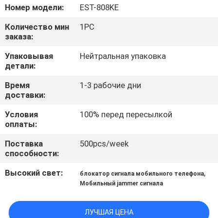
ФАБРИКЕ
Номер модели:
EST-808KE
Количество мин
1PC
ПРОВЕРКА
заказа:
КАЧЕСТВА
Упаковывая
Нейтральная упаковка
детали:
СВЯЖИТЕСЬ
Время
1-3 рабочие дни
доставки:
МЫ
Условия
100% перед пересылкой
оплаты:
НОВОСТИ
Поставка
500pcs/week
способности:
СЛУЧАИ
Высокий свет:
,
блокатор сигнала мобильного телефона
Мобильный jammer сигнала
ЗАПРОС
ЦИТАТЫ
ЛУЧШАЯ ЦЕНА