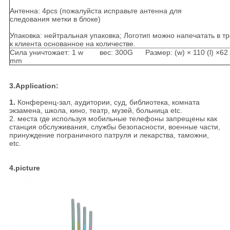
Антенна: 4pcs (пожалуйста исправьте антенна для
следования метки в блоке)
Упаковка: нейтральная упаковка; Логотип можно напечатать в т
к клиента основанное на количестве.
Сила уничтожает: 1 w вес: 300G Размер: (w) × 110 (l) ×62 
mm
3.Application:
1.
Конференц-зал, аудитории, суд, библиотека, комната
экзамена, школа, кино, театр, музей, больница etc.
2. места где используя мобильные телефоны запрещены как
станция обслуживания, службы безопасности, военные части,
принуждение пограничного патруля и лекарства, таможни,
etc.
4.picture