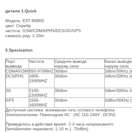
детали 1.Quick
Модель: EST-808KE
цвет: Серебр
частота: GSM/CDMA/PHS/DCS/3G/GPS
сжимать ряд: 1-10m
2.Specication
Порт
Частота
Средняя выводя
Канал выводя
выввода
наружу сила
наружу сила
CDMA/GSM
850-970MHZ
30dbm
3dbm/30Khz (
DCS/PHS
1805-
30dbm
3dbm/30Khz (
1990MHZ
3G
2100-
30dbm
3dbm/30Khz (
2200MHZ
GPS
1500-
30dbm
3dBm/30KHz (
1600MHZ
Доступная система: всемирная сеть сотового телефона
Электропитание: Переходник AC (AC 110-240V DC9V)
Приведитесь в действие время: 2-3 часа непрерывного
Semidiameter перехвата: 1-10 m (- 75dBm)