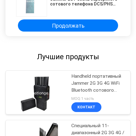
сотового телефона DCS/PHS
портативный, 1 - 10m сжимая
ряд
Продолжать
Лучшие продукты
Handheld портативный
Jammer 2G 3G 4G WiFi
Bluetooth сотового
телефона 1600MHZ
MOQ:1 часть
КОНТАКТ
Специальный 11-
диапазонный 2G 3G 4G /