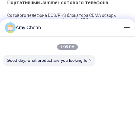
Портативный Jammer сотового телефона
Сотового телефона DCS/PHS блокатора CDMA обзоры
ракеты -носителя сигнала Handheld GPS
Amy Cheah
28 полос ручной телефонный джаммер WIFI GPS UHF VHF
315 433 12 месяцев гарантия
1:35 PM
Полная частота мобильный телефон WIFI GPS UHF VHF
12000mAh 27W портативный сигнальный джаммер
Good day, what product are you looking for?
Популярные категории
Все
Подавитель 
Портативный 
Сигналов Сотового 
Jammer Сотового 
Телефона
Телефона
Высокомощная 
Jammer UAV Трутня
Глушилка
Глушитель GPS 
Подавитель 
Сигнала
Дистанционного 