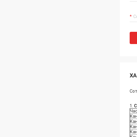
ХА
Сот
1.
С
Ча
Кан
Кан
Кан
Кан