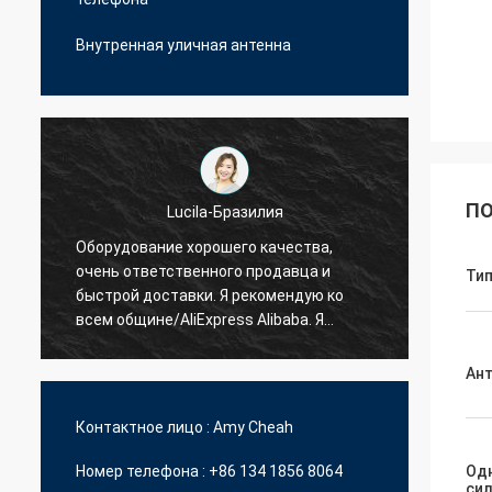
Внутренная уличная антенна
ПО
Hamadivo-Франция
Самый лучший продавец, хорошая
быстр
Ти
сделка и быстрый срок поставки
пробл
Ан
Контактное лицо :
Amy Cheah
Номер телефона :
+86 134 1856 8064
Од
си