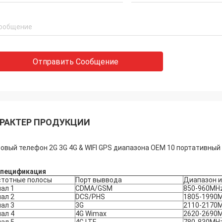
Отправить Сообщение
РАКТЕР ПРОДУКЦИИ
овый телефон 2G 3G 4G & WIFI GPS диапазона OEM 10 портативный
пецификация
стотные полосы
Порт выввода
Диапазон и
ал 1
CDMA/GSM
850-960MH
ал 2
DCS/PHS
1805-1990
ал 3
3G
2110-2170
ал 4
4G Wimax
2620-2690