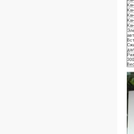
Кан
Кан
Кан
Кан
Кан
Кан
Эле
авт
Вст
Сжи
дал
Раз
30
Вес