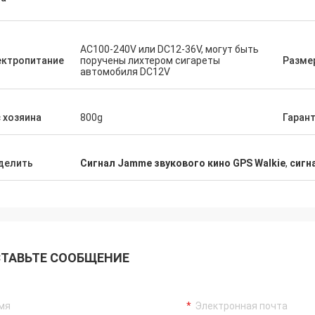
AC100-240V или DC12-36V, могут быть
ектропитание
поручены лихтером сигареты
Разме
автомобиля DC12V
 хозяина
800g
Гаран
делить
Сигнал Jamme звукового кино GPS Walkie
,
сигн
ТАВЬТЕ СООБЩЕНИЕ