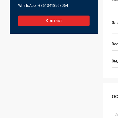
WhatsApp :
+8613418568064
Контакт
Эл
Вес
Вы
ОС