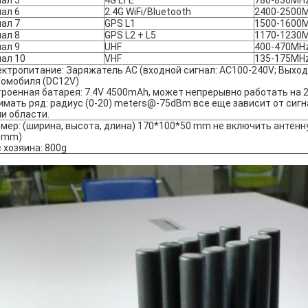
ал 5
4G LTE
780-830MH
ал 6
2.4G WiFi/Bluetooth
2400-2500
ал 7
GPS L1
1500-1600
ал 8
GPS L2 + L5
1170-1230
ал 9
UHF
400-470MH
ал 10
VHF
135-175MH
ктропитание: Заряжатель AC (входной сигнал: AC100-240V; Выход
омобиля (DC12V)
роенная батарея: 7.4V 4500mAh, может непрерывно работать на 2
мать ряд: радиус (0-20) meters@-75dBm все еще зависит от сигн
и области.
мер: (ширина, высота, длина) 170*100*50 mm не включить антенну
0mm)
 хозяина: 800g