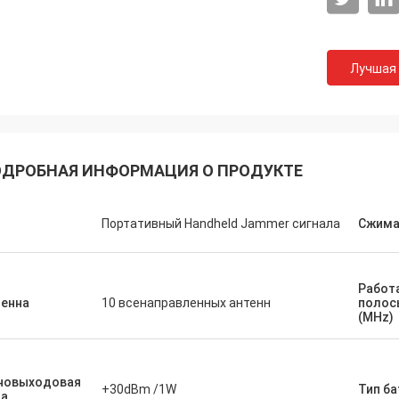
Лучшая
ДРОБНАЯ ИНФОРМАЦИЯ О ПРОДУКТЕ
Ланс-Канада
ая доставка и отсутствие
п
Портативный Handheld Jammer сигнала
Сжима
емы
Работ
тенна
10 всенаправленных антенн
полос
(MHz)
новыходовая
+30dBm /1W
Тип ба
ла