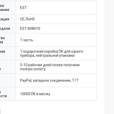
ое
EST
вание
кация
CE, RoHS
одели
EST-808H10
тво
1 часть
за
вая
1 подарочная коробка ПК для одного
прибора, нейтральной упаковки
5-10 рабочих дней позже получили
и
полную оплату
PayPal, западное соединение, T/T
а
10000 ПК в месяц
ости