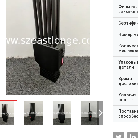
Фирменн
наимено
Сертифи
Номер м
Количес
мин зака
Упаковы
детали
Время
доставк
Условия
оплаты
Поставк
способн