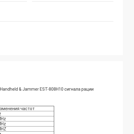
 Handheld & Jammer EST-808H10 сигнала рации
зменения частот
z
MHz
MHz
MHZ