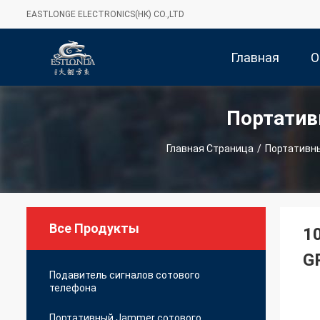
EASTLONGE ELECTRONICS(HK) CO.,LTD
Главная
О
Портатив
Страница
Главная Страница
/
Портативн
Все Продукты
1
G
Подавитель сигналов сотового
телефона
Портативный Jammer сотового