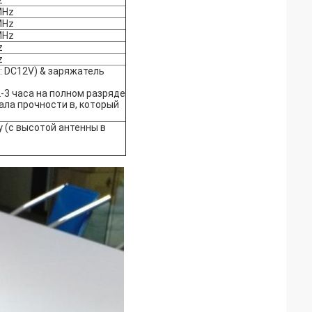
z
MHz
MHz
MHz
z
z
: DC12V) & заряжатель
-3 часа на полном разряде
ала прочности в, который
 (с высотой антенны в