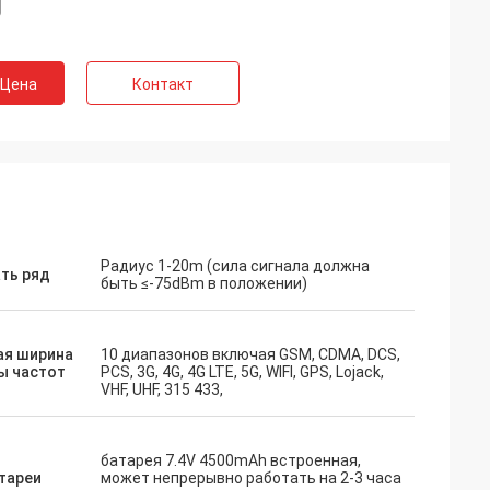
 Цена
Контакт
Радиус 1-20m (сила сигнала должна
ть ряд
быть ≤-75dBm в положении)
ая ширина
10 диапазонов включая GSM, CDMA, DCS,
ы частот
PCS, 3G, 4G, 4G LTE, 5G, WIFI, GPS, Lojack,
VHF, UHF, 315 433,
батарея 7.4V 4500mAh встроенная,
тареи
может непрерывно работать на 2-3 часа