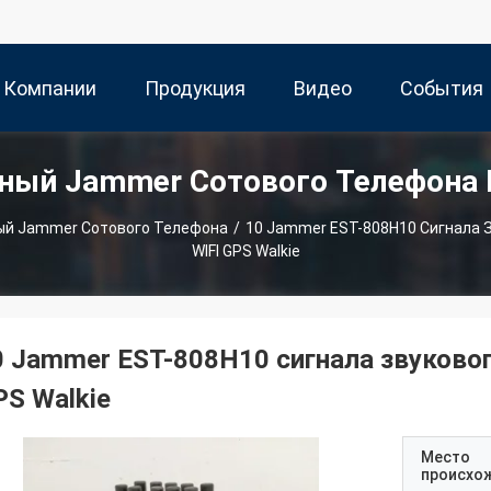
 Компании
Продукция
Видео
События
ный Jammer Сотового Телефона
ый Jammer Сотового Телефона
/
10 Jammer EST-808H10 Сигнала З
WIFI GPS Walkie
0 Jammer EST-808H10 сигнала звуковог
PS Walkie
Место
происхо