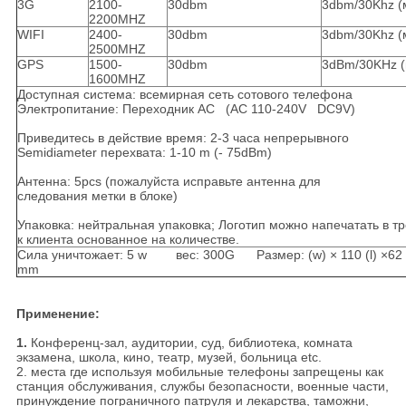
3G
2100-
30dbm
3dbm/30Khz (
2200MHZ
WIFI
2400-
30dbm
3dbm/30Khz (
2500MHZ
GPS
1500-
30dbm
3dBm/30KHz (
1600MHZ
Доступная система: всемирная сеть сотового телефона
Электропитание: Переходник AC (AC 110-240V DC9V)
Приведитесь в действие время: 2-3 часа непрерывного
Semidiameter перехвата: 1-10 m (- 75dBm)
Антенна: 5pcs (пожалуйста исправьте антенна для
следования метки в блоке)
Упаковка: нейтральная упаковка; Логотип можно напечатать в т
к клиента основанное на количестве.
Сила уничтожает: 5 w вес: 300G Размер: (w) × 110 (l) ×62 
mm
Применение:
1.
Конференц-зал, аудитории, суд, библиотека, комната
экзамена, школа, кино, театр, музей, больница etc.
2. места где используя мобильные телефоны запрещены как
станция обслуживания, службы безопасности, военные части,
принуждение пограничного патруля и лекарства, таможни,