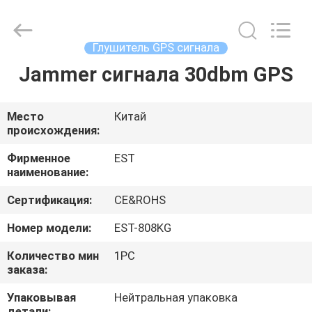
2026
EASTLONGE
ELECTRONICS(HK)
CO.,LTD.
All
Глушитель GPS сигнала
Rights
Reserved.
Jammer сигнала 30dbm GPS
ДОМ
ПРОДУКТЫ
Место
Китай
происхождения:
ВИДЕО
Фирменное
EST
наименование:
Сертификация:
CE&ROHS
О
НАС
Номер модели:
EST-808KG
Количество мин
1PC
заказа:
ТУР
ПО
Упаковывая
Нейтральная упаковка
детали: