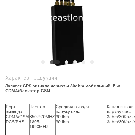
КАРТА
САЙТА
PRIVACY
POLICY
Характер продукции
Jammer GPS сигнала черноты 30dbm мобильный, 5 w
CDMA/блокатор GSM
Порт
Частота
Средняя выводя
Канал выводя
выввода
наружу сила
наружу сила
CDMA/GSM
850-970MHZ
30dbm
3dbm/30Khz (
DCS/PHS
1805-
30dbm
3dbm/30Khz (
1990MHZ