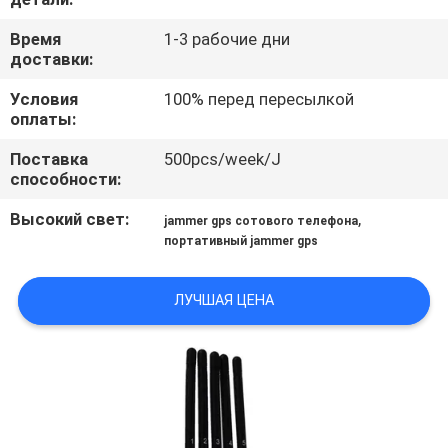
ФАБРИКЕ
Время
1-3 рабочие дни
доставки:
ПРОВЕРКА
Условия
100% перед пересылкой
КАЧЕСТВА
оплаты:
Поставка
500pcs/week/J
СВЯЖИТЕСЬ
способности:
МЫ
Высокий свет:
,
jammer gps сотового телефона
портативный jammer gps
НОВОСТИ
ЛУЧШАЯ ЦЕНА
СЛУЧАИ
ЗАПРОС
ЦИТАТЫ